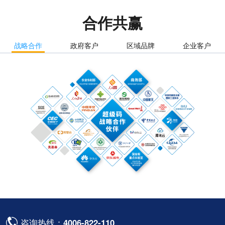
合作共赢
战略合作
政府客户
区域品牌
企业客户
咨询热线：
4006-822-110