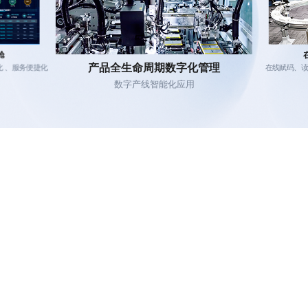
舱
产品全生命周期数字化管理
化 、服务便捷化
在线赋码、读
数字产线智能化应用
增值产品与服务
深耕应用场景 深度咨询提效
茶产业大脑
数字茶园