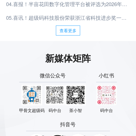
04.喜报！半亩花田数字化管理平台被评选为2026年度“防伪溯源 传递信任 保护品牌”优秀案例！
05.喜讯！超级码科技股份荣获浙江省科技进步奖一等奖
查看更多
新媒体矩阵
微信公众号
小红书
甲骨文超级码
码中台
茶小智
码中台
抖音号