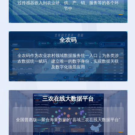
过传感器嵌入到农业研、供、产、销、服务等的各个环
节中
全农码
全农码作为农业农村领域数据服务统一入口，为各类涉
农数据统一赋码、建立唯一的数字身份，实现数据关联
及数字化场景应用
三农在线大数据平台
全国普惠版—聚合海量数据的“县域三农在线大数据平台”