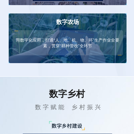
数字农场
用数字化应用，打通“人、地、机、物、环”生产作业全要
素，贯穿“耕种管收”全环节
数字乡村
 数 字 赋 能    乡 村 振 兴