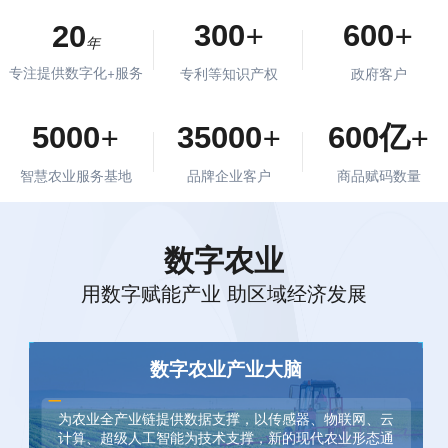
+
+
300
600
20
年
专注提供数字化+服务
专利等知识产权
政府客户
+
+
+
5000
35000
600
亿
智慧农业服务基地
品牌企业客户
商品赋码数量
数字农业
用数字赋能产业 助区域经济发展
数字农业产业大脑
为农业全产业链提供数据支撑，以传感器、物联网、云
计算、超级人工智能为技术支撑，新的现代农业形态通