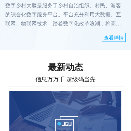
数字乡村大脑是服务于乡村自治组织、村民、游客
的综合化数字服务平台。平台充分利用大数据、互
联网、物联网技术，踏着数字化改革浪潮，将高速
发展的互联网时代所获得的丰富成果，以共建共治
查看详情
共享拓展社会发展新局面的新思维，为乡村数字化
改革提供强大的动力。
最新动态
信息万万千 超级码当先