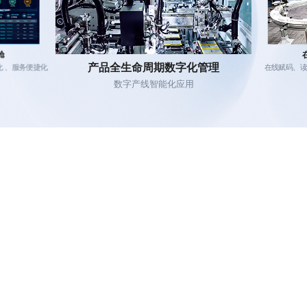
舱
产品全生命周期数字化管理
化 、服务便捷化
在线赋码、读
数字产线智能化应用
增值产品与服务
深耕应用场景 深度咨询提效
茶产业大脑
数字茶园