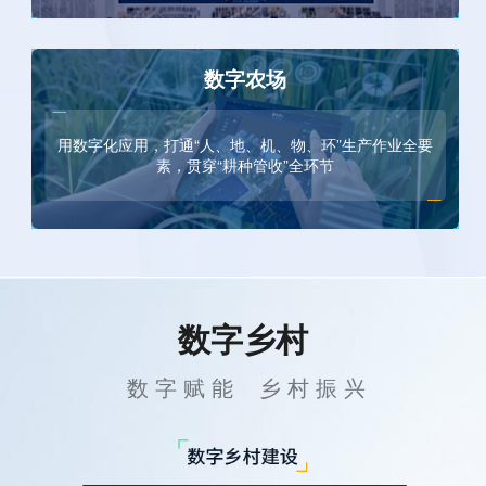
数字农场
用数字化应用，打通“人、地、机、物、环”生产作业全要
素，贯穿“耕种管收”全环节
数字乡村
 数 字 赋 能    乡 村 振 兴