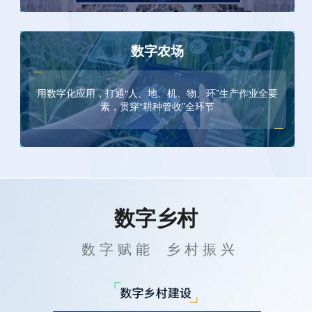
数字农场
用数字化应用，打通“人、地、机、物、环”生产作业全要
素，贯穿“耕种管收”全环节
数字乡村
 数 字 赋 能    乡 村 振 兴