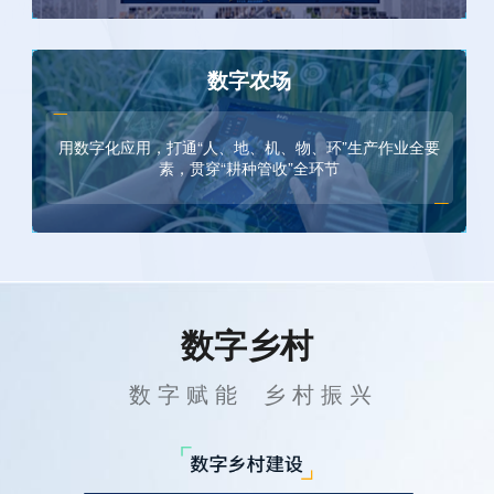
数字农场
用数字化应用，打通“人、地、机、物、环”生产作业全要
素，贯穿“耕种管收”全环节
数字乡村
 数 字 赋 能    乡 村 振 兴