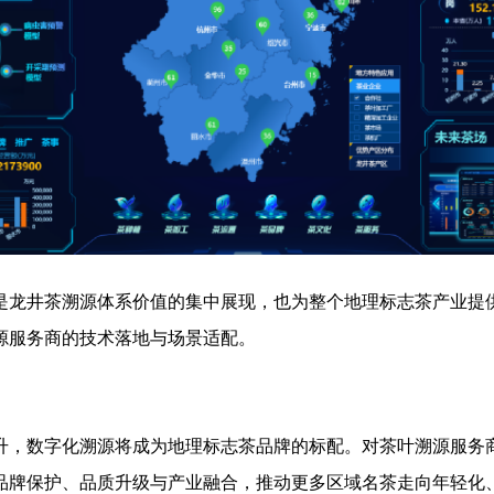
是龙井茶溯源体系价值的集中展现，也为整个地理标志茶产业提
源服务商的技术落地与场景适配。
升，数字化溯源将成为地理标志茶品牌的标配。对茶叶溯源服务
品牌保护、品质升级与产业融合，推动更多区域名茶走向年轻化