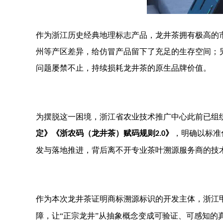
作为浙江历史经典地理标志产品，龙井茶拥有极高的
州等产区差异，给仿冒产品留下了充足的生存空间；
问题屡禁不止，持续损耗龙井茶的原生品牌价值。
为摆脱这一困境，浙江省农业技术推广中心此前已组
定》《浙农码（龙井茶）赋码规则
》
，明确以标准
2.0
发与落地推进，背后离不开专业茶叶溯源服务商的技
作为本次龙井茶证明商标溯源标识的开发主体，浙江甲
障，让“正宗龙井”从抽象概念变成可验证、可感知的