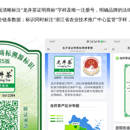
清晰标注“龙井茶证明商标”字样及唯一注册号，明确品牌的法律
全链条数据；标识同时标注“浙江省农业技术推广中心监管”字样