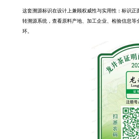
这套溯源标识在设计上兼顾权威性与实用性：标识正面
转溯源系统，查看原料产地、加工企业、检验信息等
环。