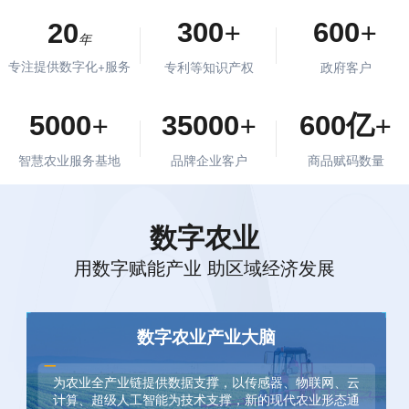
+
+
300
600
20
年
专注提供数字化+服务
专利等知识产权
政府客户
+
+
+
5000
35000
600
亿
智慧农业服务基地
品牌企业客户
商品赋码数量
数字农业
用数字赋能产业 助区域经济发展
数字农业产业大脑
为农业全产业链提供数据支撑，以传感器、物联网、云
计算、超级人工智能为技术支撑，新的现代农业形态通