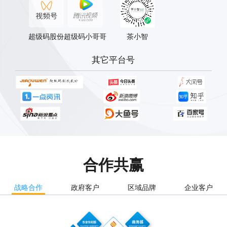
超级码股份
超级码小哥哥
茶小智
其它平台号
合作共赢
战略合作
政府客户
区域品牌
企业客户