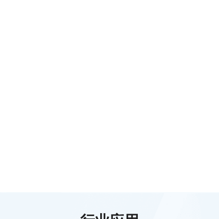
区域公共品牌服务
双碳服务
元宇宙农场
产品品控服务
农安信用
源味有礼