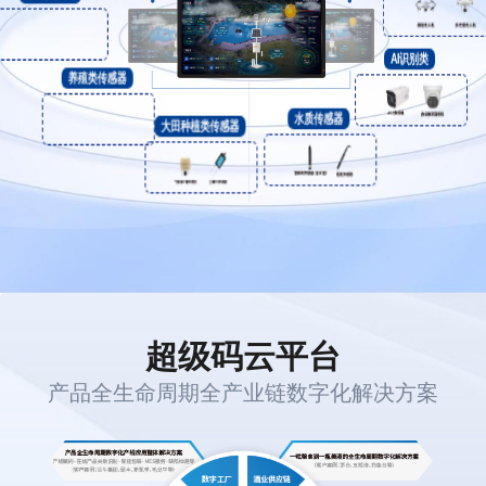
遥感类
养殖类传感器
AI识别类
大田种植类传感器
水质传感器
超级码云平台
产品全生命周期全产业链数字化解决方案