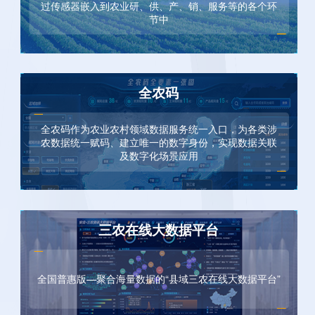
过传感器嵌入到农业研、供、产、销、服务等的各个环
节中
全农码
全农码作为农业农村领域数据服务统一入口，为各类涉
农数据统一赋码、建立唯一的数字身份，实现数据关联
及数字化场景应用
三农在线大数据平台
全国普惠版—聚合海量数据的“县域三农在线大数据平台”