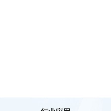
区域公共品牌服务
双碳服务
元宇宙农场
产品品控服务
农安信用
源味有礼