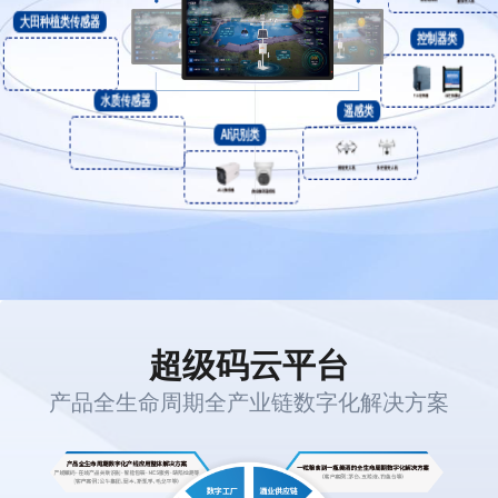
水质传感器
控制器类
AI识别类
遥感类
超级码云平台
产品全生命周期全产业链数字化解决方案