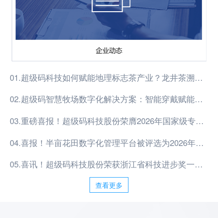
01.超级码科技如何赋能地理标志茶产业？龙井茶溯源体系给出答案
02.超级码智慧牧场数字化解决方案：智能穿戴赋能畜牧产业升级
03.重磅喜报！超级码科技股份荣膺2026年国家级专精特新重点 “小巨人” 企业
04.喜报！半亩花田数字化管理平台被评选为2026年度“防伪溯源 传递信任 保护品牌”优秀案例！
05.喜讯！超级码科技股份荣获浙江省科技进步奖一等奖
查看更多