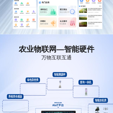
农业物联网—智能硬件
万物互联互通
绿色防控类
智能溯源秤
养殖类传感器
查询一体机
大田种植类传感器
智能农机类