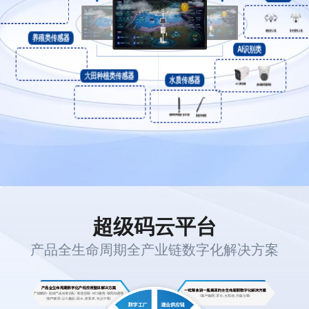
养殖类传感器
遥感类
大田种植类传感器
AI识别类
水质传感器
超级码云平台
产品全生命周期全产业链数字化解决方案