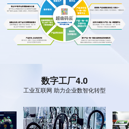
数字工厂4.0
工业互联网 助力企业数智化转型