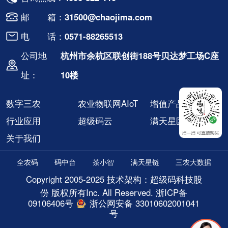
邮 箱：
31500@chaojima.com
电 话：
0571-88265513
公司地
杭州市余杭区联创街188号贝达梦工场C座
址：
10楼
数字三农
农业物联网AIoT
增值产品服务
行业应用
超级码云
满天星区块链
关于我们
全农码
码中台
茶小智
满天星链
三农大数据
Copyright 2005-2025 技术架构：超级码科技股
份 版权所有Inc. All Reserved.
浙ICP备
09106406号
浙公网安备 33010602001041
号